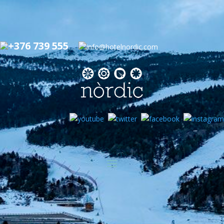
+376 739 555
info@hotelnordic.com