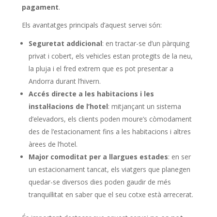
pagament
.
Els avantatges principals d’aquest servei són:
Seguretat addicional
: en tractar-se d’un pàrquing
privat i cobert, els vehicles estan protegits de la neu,
la pluja i el fred extrem que es pot presentar a
Andorra durant l’hivern.
Accés directe a les habitacions i les
instal·lacions de l’hotel
: mitjançant un sistema
d’elevadors, els clients poden moure’s còmodament
des de l’estacionament fins a les habitacions i altres
àrees de l’hotel.
Major comoditat per a llargues estades
: en ser
un estacionament tancat, els viatgers que planegen
quedar-se diversos dies poden gaudir de més
tranquil·litat en saber que el seu cotxe està arrecerat.