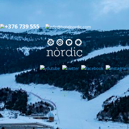
+376 739 555
info@hotelnordic.com