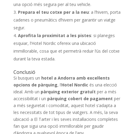
una opció més segura per al teu vehicle.
Prepara el teu cotxe per a la neu
: a l’hivern, porta
cadenes o pneumàtics d’hivern per garantir un viatge
segur.
Aprofita la proximitat a les pistes
: si planeges
esquiar, l’Hotel Nordic ofereix una ubicació
immillorable, cosa que et permetrà reduir l’ús del cotxe
durant la teva estada.
Conclusió
Si busques un
hotel a Andorra amb excel·lents
opcions de pàrquing
, l’
Hotel Nordic
és una elecció
ideal. Amb un
pàrquing exterior gratuït
per a més
accessibilitat i un
pàrquing cobert de pagament
per
a més seguretat i comoditat, aquest hotel s’adapta a
les necessitats de tot tipus de viatgers. A més, la seva
ubicació a El Tarter i les seves instal·lacions completes
fan que sigui una opció immillorable per gaudir
d’Andorra a qualsevol època de l’any.