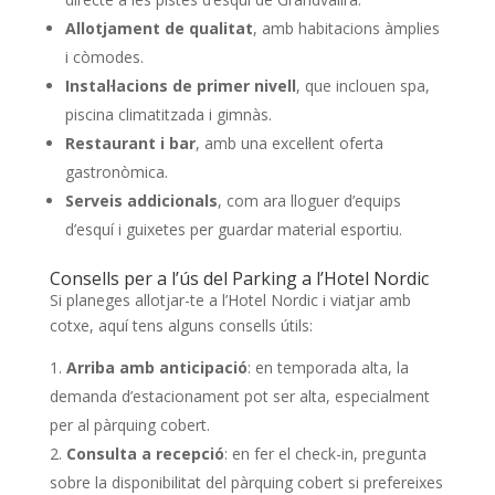
Allotjament de qualitat
, amb habitacions àmplies
i còmodes.
Instal·lacions de primer nivell
, que inclouen spa,
piscina climatitzada i gimnàs.
Restaurant i bar
, amb una excel·lent oferta
gastronòmica.
Serveis addicionals
, com ara lloguer d’equips
d’esquí i guixetes per guardar material esportiu.
Consells per a l’ús del Parking a l’Hotel Nordic
Si planeges allotjar-te a l’Hotel Nordic i viatjar amb
cotxe, aquí tens alguns consells útils:
Arriba amb anticipació
: en temporada alta, la
demanda d’estacionament pot ser alta, especialment
per al pàrquing cobert.
Consulta a recepció
: en fer el check-in, pregunta
sobre la disponibilitat del pàrquing cobert si prefereixes