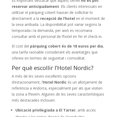
És important destacar que aquest servei
no es pot
reservar anticipadament
. Els clients interessats en
utilitzar el pàrquing cobert hauran de sol·licitar-lo
directament a la
recepció de l’hotel
en el moment de
la seva arribada. La disponibilitat pot variar segons la
temporada i la demanda, per això es recomana
consultar amb el personal de l’hotel en fer el check-in.
El cost del
pàrquing cobert és de 18 euros per dia
,
una tarifa raonable considerant els avantatges que
ofereix en termes de seguretat i comoditat.
Per què escollir l’Hotel Nordic?
A més de les seves excel·lents opcions
d’estacionament, l’
Hotel Nordic
és un allotjament de
referència a Andorra, especialment per als que visiten
la zona a l’hivern. Algunes de les seves característiques
més destacades inclouen:
Ubicació privilegiada a El Tarter
, amb accés
directe a les pistes d’esquí de Grandvalira.