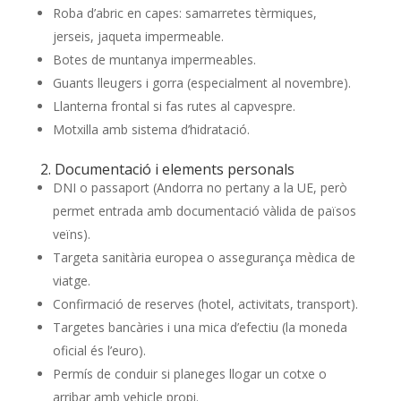
Roba d’abric en capes: samarretes tèrmiques,
jerseis, jaqueta impermeable.
Botes de muntanya impermeables.
Guants lleugers i gorra (especialment al novembre).
Llanterna frontal si fas rutes al capvespre.
Motxilla amb sistema d’hidratació.
2. Documentació i elements personals
DNI o passaport (Andorra no pertany a la UE, però
permet entrada amb documentació vàlida de països
veïns).
Targeta sanitària europea o assegurança mèdica de
viatge.
Confirmació de reserves (hotel, activitats, transport).
Targetes bancàries i una mica d’efectiu (la moneda
oficial és l’euro).
Permís de conduir si planeges llogar un cotxe o
arribar amb vehicle propi.