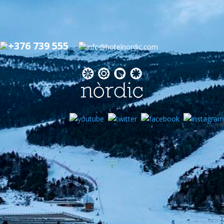
+376 739 555
info@hotelnordic.com