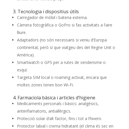
3. Tecnologia i dispositius útils
Carregador de mòbil i bateria externa.
Càmera fotogràfica o GoPro si fas activitats a l’aire
lliure.
Adaptadors (no són necessaris si veniu d’Europa
continental, però sí que viatgeu des del Regne Unit o
Amèrica).
Smartwatch o GPS per a rutes de senderisme o
esquí.
Targeta SIM local o roaming activat, encara que
moltes zones tenen bon Wi-Fi.
4. Farmaciola bàsica i articles d’higiene
Medicaments personals i bàsics: analgèsics,
antiinflamatoris, antial·lèrgics.
Protecció solar d’alt factor, fins i tot a l’hivern.
Protector labial i crema hidratant (el clima és sec en