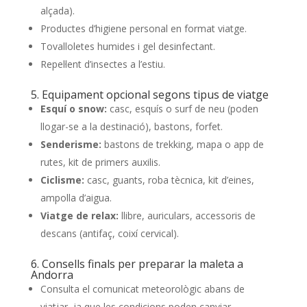
alçada).
Productes d’higiene personal en format viatge.
Tovalloletes humides i gel desinfectant.
Repel·lent d’insectes a l’estiu.
5. Equipament opcional segons tipus de viatge
Esquí o snow:
casc, esquís o surf de neu (poden
llogar-se a la destinació), bastons, forfet.
Senderisme:
bastons de trekking, mapa o app de
rutes, kit de primers auxilis.
Ciclisme:
casc, guants, roba tècnica, kit d’eines,
ampolla d’aigua.
Viatge de relax:
llibre, auriculars, accessoris de
descans (antifaç, coixí cervical).
6. Consells finals per preparar la maleta a
Andorra
Consulta el comunicat meteorològic abans de
viatjar, ja que les condicions poden canviar