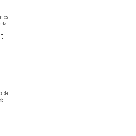
rn és
ada.
t
c
rs de
mb