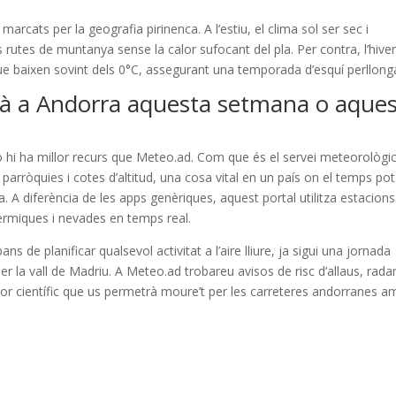
rcats per la geografia pirinenca. A l’estiu, el clima sol ser sec i
utes de muntanya sense la calor sufocant del pla. Per contra, l’hive
que baixen sovint dels 0°C, assegurant una temporada d’esquí perllong
à a Andorra aquesta setmana o aques
 no hi ha millor recurs que Meteo.ad. Com que és el servei meteorològi
r parròquies i cotes d’altitud, una cosa vital en un país on el temps pot
 A diferència de les apps genèriques, aquest portal utilitza estacions
tèrmiques i nevades en temps real.
de planificar qualsevol activitat a l’aire lliure, ja sigui una jornada
r la vall de Madriu. A Meteo.ad trobareu avisos de risc d’allaus, rada
rigor científic que us permetrà moure’t per les carreteres andorranes a