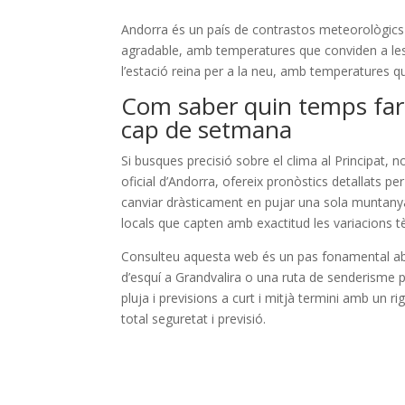
Andorra és un país de contrastos meteorològics ma
agradable, amb temperatures que conviden a les r
l’estació reina per a la neu, amb temperatures 
Com saber quin temps far
cap de setmana
Si busques precisió sobre el clima al Principat,
oficial d’Andorra, ofereix pronòstics detallats pe
canviar dràsticament en pujar una sola muntanya.
locals que capten amb exactitud les variacions 
Consulteu aquesta web és un pas fonamental abans 
d’esquí a Grandvalira o una ruta de senderisme pe
pluja i previsions a curt i mitjà termini amb un 
total seguretat i previsió.